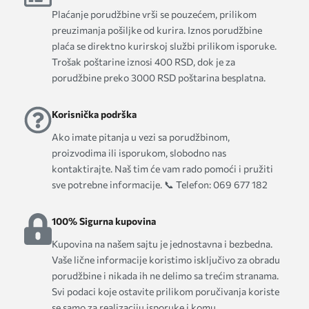
Plaćanje porudžbine vrši se pouzećem, prilikom
preuzimanja pošiljke od kurira. Iznos porudžbine
plaća se direktno kurirskoj službi prilikom isporuke.
Trošak poštarine iznosi 400 RSD, dok je za
porudžbine preko 3000 RSD poštarina besplatna.
Korisnička podrška
Ako imate pitanja u vezi sa porudžbinom,
proizvodima ili isporukom, slobodno nas
kontaktirajte. Naš tim će vam rado pomoći i pružiti
sve potrebne informacije. 📞 Telefon: 069 677 182
100% Sigurna kupovina
Kupovina na našem sajtu je jednostavna i bezbedna.
Vaše lične informacije koristimo isključivo za obradu
porudžbine i nikada ih ne delimo sa trećim stranama.
Svi podaci koje ostavite prilikom poručivanja koriste
se samo za realizaciju isporuke i komu