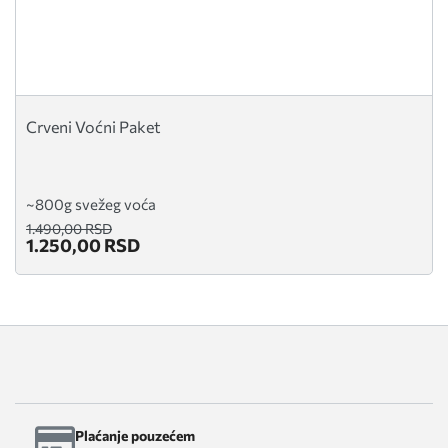
Crveni Voćni Paket
~800g svežeg voća
1.490,00 RSD
1.250,00 RSD
Plaćanje pouzećem