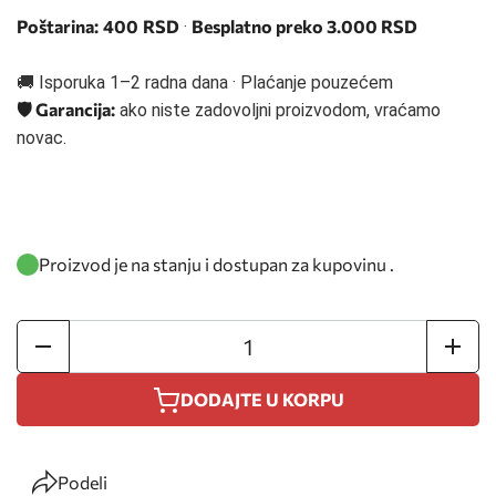
Poštarina:
400
RSD
Besplatno preko 3.000 RSD
·
🚚 Isporuka 1–2 radna dana · Plaćanje pouzećem
🛡️ Garancija:
ako niste zadovoljni proizvodom, vraćamo
novac.
Proizvod je na stanju i dostupan za kupovinu .
DODAJTE U KORPU
Podeli