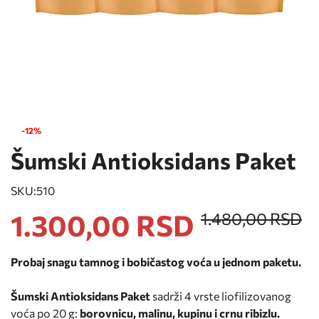
-12%
Šumski Antioksidans Paket
SKU:
510
1.300,00 RSD
1.480,00 RSD
Probaj snagu tamnog i bobičastog voća u jednom paketu.
Šumski Antioksidans Paket
sadrži 4 vrste liofilizovanog
voća po 20 g:
borovnicu, malinu, kupinu i crnu ribizlu.