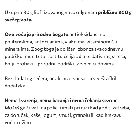
Ukupno 80 g liofilizovanog voća odgovara
približno 800 g
svežeg voća.
Ovo voće je prirodno bogato
antioksidansima,
polifenolima, antocijanima, vlaknima, vitaminom C i
mineralima. Zbog toga je odličan izbor za svakodnevnu
podršku imunitetu, zaštitu ćelija od oksidativnog stresa,
bolju probavu i prirodnu podršku krvnim sudovima.
Bez dodatog šećera, bez konzervansa i bez veštačkih
dodataka.
Nema kvarenja, nema bacanja i nema čekanja sezone.
Možeš ga čuvati na polici i imati pri ruci kad god ti zatreba,
za doručak, kaše, jogurt, smuti, granolu ili kao hrskavu
voćnu užinu.