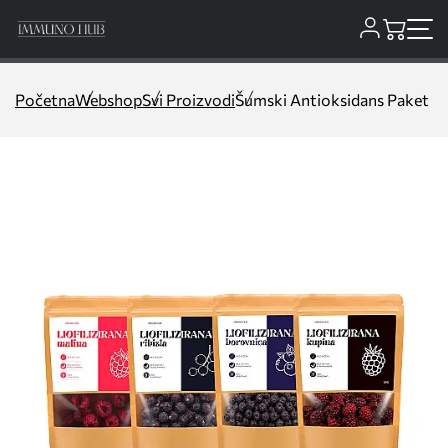
Početna
Webshop
Svi Proizvodi
Šumski Antioksidans Paket