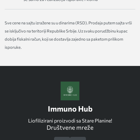
Sve cene na sajtu izražene su u dinarima (RSD). Prodaja putem sajta vrši
se isključivo na teritoriji Republike Srbije. Uz svaku porudžbinu kupac
dobija fiskalni račun, koji se dostavlja zajedno sa paketom prilikom
isporuke.
Immuno Hub
Liofilizirani proizvodi sa Stare Planine!
Društvene mreže