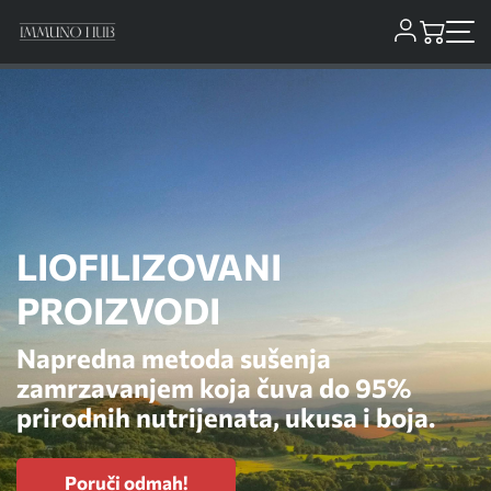
LIOFILIZOVANI
PROIZVODI
Napredna metoda sušenja
zamrzavanjem koja čuva do 95%
prirodnih nutrijenata, ukusa i boja.
Poruči odmah!