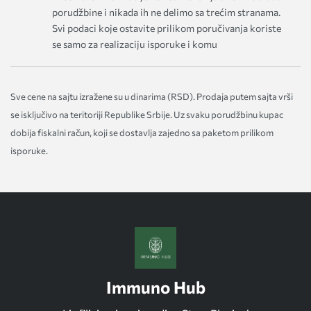
porudžbine i nikada ih ne delimo sa trećim stranama.
Svi podaci koje ostavite prilikom poručivanja koriste
se samo za realizaciju isporuke i komu
Sve cene na sajtu izražene su u dinarima (RSD). Prodaja putem sajta vrši
se isključivo na teritoriji Republike Srbije. Uz svaku porudžbinu kupac
dobija fiskalni račun, koji se dostavlja zajedno sa paketom prilikom
isporuke.
Immuno Hub