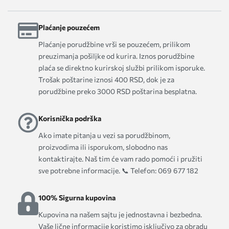
Plaćanje pouzećem
Plaćanje porudžbine vrši se pouzećem, prilikom
preuzimanja pošiljke od kurira. Iznos porudžbine
plaća se direktno kurirskoj službi prilikom isporuke.
Trošak poštarine iznosi 400 RSD, dok je za
porudžbine preko 3000 RSD poštarina besplatna.
Korisnička podrška
Ako imate pitanja u vezi sa porudžbinom,
proizvodima ili isporukom, slobodno nas
kontaktirajte. Naš tim će vam rado pomoći i pružiti
sve potrebne informacije. 📞 Telefon: 069 677 182
100% Sigurna kupovina
Kupovina na našem sajtu je jednostavna i bezbedna.
Vaše lične informacije koristimo isključivo za obradu