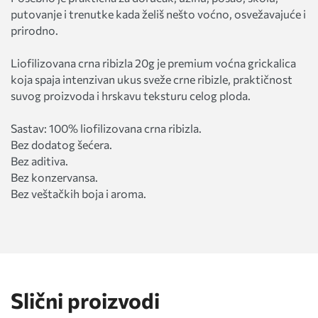
putovanje i trenutke kada želiš nešto voćno, osvežavajuće i
prirodno.
Liofilizovana crna ribizla 20g je premium voćna grickalica
koja spaja intenzivan ukus sveže crne ribizle, praktičnost
suvog proizvoda i hrskavu teksturu celog ploda.
Sastav: 100% liofilizovana crna ribizla.
Bez dodatog šećera.
Bez aditiva.
Bez konzervansa.
Bez veštačkih boja i aroma.
Slični proizvodi