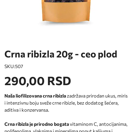
Crna ribizla 20g - ceo plod
SKU:
507
290,00 RSD
Naša liofilizovana crna ribizla
zadržava prirodan ukus, miris
i intenzivnu boju sveže crne ribizle, bez dodatog šećera,
aditiva i konzervansa.
Crna ribizla je prirodno bogata
vitaminom C, antocijanima,
polifenolima, vlaknima i mineralima poput kalijuma i