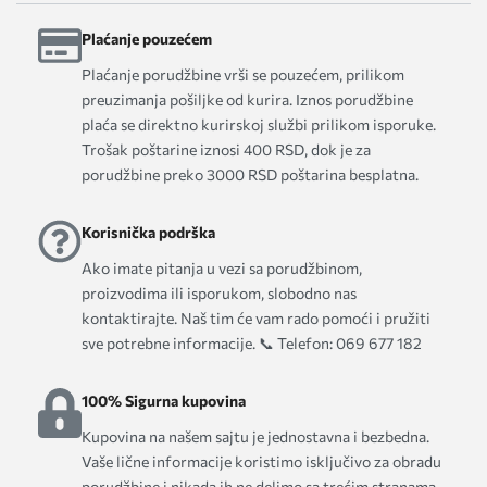
Plaćanje pouzećem
Plaćanje porudžbine vrši se pouzećem, prilikom
preuzimanja pošiljke od kurira. Iznos porudžbine
plaća se direktno kurirskoj službi prilikom isporuke.
Trošak poštarine iznosi 400 RSD, dok je za
porudžbine preko 3000 RSD poštarina besplatna.
Korisnička podrška
Ako imate pitanja u vezi sa porudžbinom,
proizvodima ili isporukom, slobodno nas
kontaktirajte. Naš tim će vam rado pomoći i pružiti
sve potrebne informacije. 📞 Telefon: 069 677 182
100% Sigurna kupovina
Kupovina na našem sajtu je jednostavna i bezbedna.
Vaše lične informacije koristimo isključivo za obradu
porudžbine i nikada ih ne delimo sa trećim stranama.