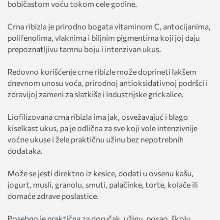
bobičastom voću tokom cele godine.
Crna ribizla je prirodno bogata vitaminom C, antocijanima,
polifenolima, vlaknima i biljnim pigmentima koji joj daju
prepoznatljivu tamnu boju i intenzivan ukus.
Redovno korišćenje crne ribizle može doprineti lakšem
dnevnom unosu voća, prirodnoj antioksidativnoj podršci i
zdravijoj zameni za slatkiše i industrijske grickalice.
Liofilizovana crna ribizla ima jak, osvežavajuć i blago
kiselkast ukus, pa je odlična za sve koji vole intenzivnije
voćne ukuse i žele praktičnu užinu bez nepotrebnih
dodataka.
Može se jesti direktno iz kesice, dodati u ovsenu kašu,
jogurt, musli, granolu, smuti, palačinke, torte, kolače ili
domaće zdrave poslastice.
Posebno je praktična za doručak, užinu, posao, školu,