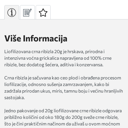
Više Informacija
Liofilizovana crna ribizla 20g je hrskava, prirodna i
intenzivna voćna grickalica napravljena od 100% crne
ribizle, bez dodatog šećera, aditiva i konzervansa.
Crna ribizla je sačuvana kao ceo plod i obrađena procesom
liofilizacije, odnosno sušenja zamrzavanjem, kako bi
zadržala prirodan ukus, miris, tamnu boju i većinu hranljivih
sastojaka.
Jedno pakovanje od 20g liofilizovane crne ribizle odgovara
približno količini od oko 180g do 200g sveže crne ribizle,
što je čini praktičnim načinom da uživaš u ovom moćnom