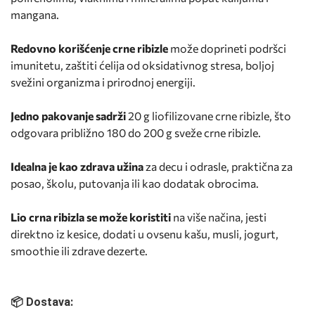
mangana.
Redovno korišćenje crne ribizle
može doprineti podršci
imunitetu, zaštiti ćelija od oksidativnog stresa, boljoj
svežini organizma i prirodnoj energiji.
Jedno pakovanje sadrži
20 g liofilizovane crne ribizle, što
odgovara približno 180 do 200 g sveže crne ribizle.
Idealna je kao zdrava užina
za decu i odrasle, praktična za
posao, školu, putovanja ili kao dodatak obrocima.
Lio crna ribizla se može koristiti
na više načina, jesti
direktno iz kesice, dodati u ovsenu kašu, musli, jogurt,
smoothie ili zdrave dezerte.
📦 Dostava: