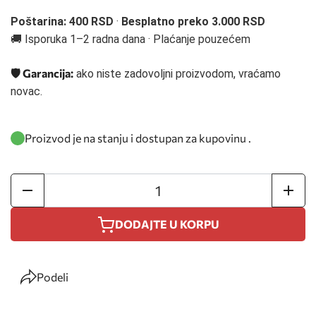
Poštarina:
400
RSD
·
Besplatno preko 3.000 RSD
🚚 Isporuka 1–2 radna dana · Plaćanje pouzećem
🛡️ Garancija:
ako niste zadovoljni proizvodom, vraćamo
novac.
Proizvod je na stanju i dostupan za kupovinu .
DODAJTE U KORPU
Podeli